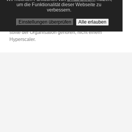
auditierbare und zentral autorisierte Sammlung aller
um die Funktionalität dieser Webseite zu
verbessern.
API-Werkzeuge, die KI-Agenten in einer Organisation
nutzen dürfen. Sobald mehr als ein Team mit Agenten
Einstellungen überprüfen
Alle erlauben
arbeitet, wird sie zur Pflichtinfrastruktur — und sie
sollte der Organisation gehören, nicht einem
Hyperscaler.