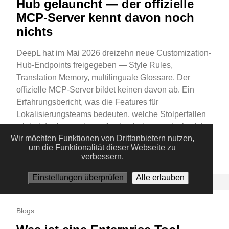
Hub gelauncht — der offizielle
MCP-Server kennt davon noch
nichts
DeepL hat im Mai 2026 dreizehn neue Customization-
Hub-Endpoints freigegeben — Style Rules,
Translation Memory, multilinguale Glossare. Der
offizielle MCP-Server bildet keinen davon ab. Ein
Erfahrungsbericht, was die Features für
Lokalisierungsteams bedeuten, welche Stolperfallen
wir bei der Integration gefunden haben, und wie sich
Wir möchten Funktionen von
Drittanbietern
nutzen,
die Lücke mit einer einzelnen DADL-Datei schließen
um die Funktionalität dieser Webseite zu
lässt.
verbessern.
Einstellungen überprüfen
Alle erlauben
Blogs