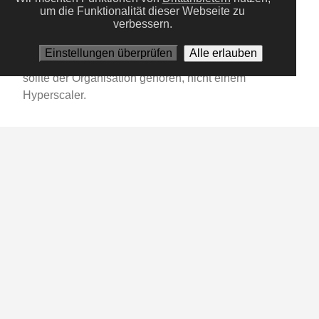
auditierbare und zentral autorisierte Sammlung aller
um die Funktionalität dieser Webseite zu
verbessern.
API-Werkzeuge, die KI-Agenten in einer Organisation
nutzen dürfen. Sobald mehr als ein Team mit Agenten
Einstellungen überprüfen
Alle erlauben
arbeitet, wird sie zur Pflichtinfrastruktur — und sie
sollte der Organisation gehören, nicht einem
Hyperscaler.