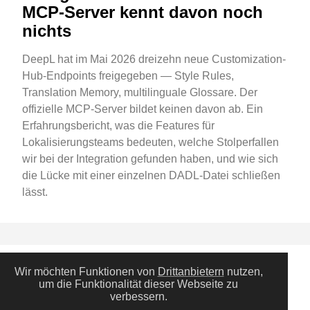
MCP-Server kennt davon noch
nichts
DeepL hat im Mai 2026 dreizehn neue Customization-
Hub-Endpoints freigegeben — Style Rules,
Translation Memory, multilinguale Glossare. Der
offizielle MCP-Server bildet keinen davon ab. Ein
Erfahrungsbericht, was die Features für
Lokalisierungsteams bedeuten, welche Stolperfallen
wir bei der Integration gefunden haben, und wie sich
die Lücke mit einer einzelnen DADL-Datei schließen
lässt.
Wir möchten Funktionen von
Drittanbietern
nutzen,
Blogs
um die Funktionalität dieser Webseite zu
Was ist eine Enterprise Tool
verbessern.