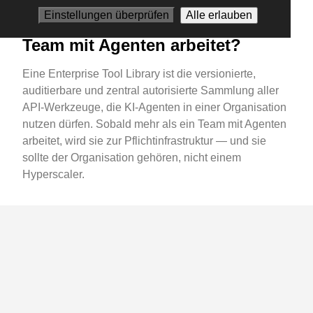
Library — und warum wird sie
Einstellungen überprüfen
Alle erlauben
zur Pflicht, sobald mehr als ein
Team mit Agenten arbeitet?
Eine Enterprise Tool Library ist die versionierte,
auditierbare und zentral autorisierte Sammlung aller
API-Werkzeuge, die KI-Agenten in einer Organisation
nutzen dürfen. Sobald mehr als ein Team mit Agenten
arbeitet, wird sie zur Pflichtinfrastruktur — und sie
sollte der Organisation gehören, nicht einem
Hyperscaler.