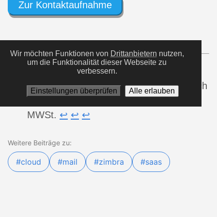
Zur Kontaktaufnahme
Wir möchten Funktionen von
Drittanbietern
nutzen,
um die Funktionalität dieser Webseite zu
alle Angebote für Unternehmenskunden,
verbessern.
daher verstehen sich alle Preise zuzüglich
Einstellungen überprüfen
Alle erlauben
der jeweils gültigen gesetzlichen
MWSt.
↩︎
↩︎
↩︎
Weitere Beiträge zu:
#cloud
#mail
#zimbra
#saas