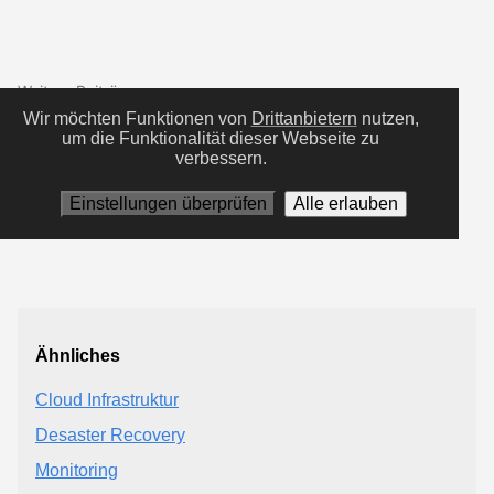
Weitere Beiträge zu:
Wir möchten Funktionen von
Drittanbietern
nutzen,
#cloud
#iaas
um die Funktionalität dieser Webseite zu
verbessern.
Einstellungen überprüfen
Alle erlauben
Ähnliches
Cloud Infrastruktur
Desaster Recovery
Monitoring