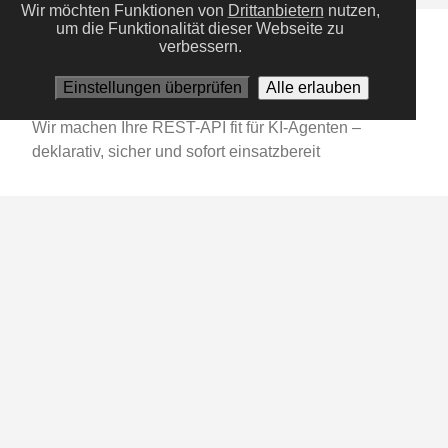
Wir möchten Funktionen von
Drittanbietern
nutzen,
um die Funktionalität dieser Webseite zu
verbessern.
Services
DADL-Entwicklung
Einstellungen überprüfen
Alle erlauben
Wir machen Ihre REST-API fit für KI-Agenten –
deklarativ, sicher und sofort einsatzbereit