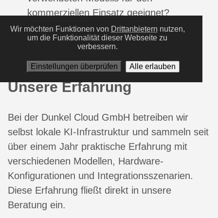
kommerziellen Einsatz geeignet?
Updates
: Wie werden Modelle
Wir möchten Funktionen von
Drittanbietern
nutzen,
um die Funktionalität dieser Webseite zu
aktualisiert, ohne den laufenden Betrieb
verbessern.
zu unterbrechen?
Einstellungen überprüfen
Alle erlauben
Unsere Erfahrung
Bei der Dunkel Cloud GmbH betreiben wir
selbst lokale KI-Infrastruktur und sammeln seit
über einem Jahr praktische Erfahrung mit
verschiedenen Modellen, Hardware-
Konfigurationen und Integrationsszenarien.
Diese Erfahrung fließt direkt in unsere
Beratung ein.