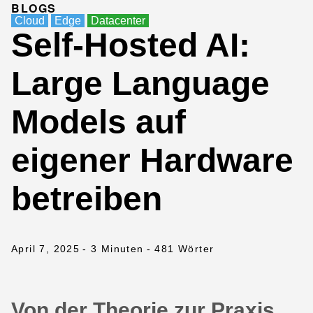
BLOGS
Cloud
Edge
Datacenter
Self-Hosted AI:
Large Language
Models auf
eigener Hardware
betreiben
April 7, 2025
- 3 Minuten
- 481 Wörter
Von der Theorie zur Praxis