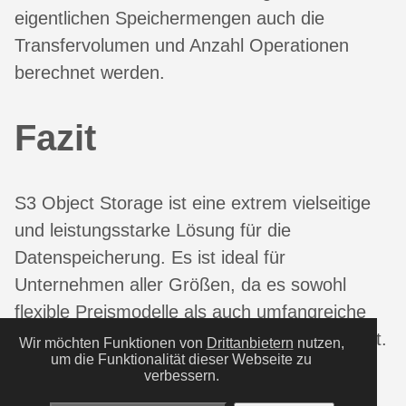
eigentlichen Speichermengen auch die
Transfervolumen und Anzahl Operationen
berechnet werden.
Fazit
S3 Object Storage ist eine extrem vielseitige
und leistungsstarke Lösung für die
Datenspeicherung. Es ist ideal für
Unternehmen aller Größen, da es sowohl
flexible Preismodelle als auch umfangreiche
Sicherheits- und Verwaltungsfunktionen bietet.
Wir möchten Funktionen von
Drittanbietern
nutzen,
um die Funktionalität dieser Webseite zu
Die Preismodelle sind – je nach Anbieter –
verbessern.
etwas unterschiedlich, da häufig neben den