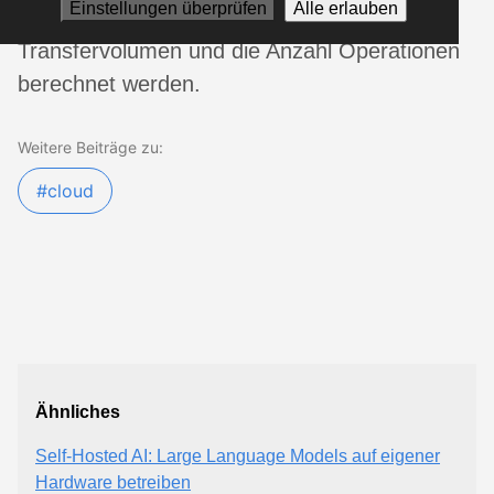
Einstellungen überprüfen
Alle erlauben
eigentlichen Speichermengen auch das
Transfervolumen und die Anzahl Operationen
berechnet werden.
Weitere Beiträge zu:
#cloud
Ähnliches
Self-Hosted AI: Large Language Models auf eigener
Hardware betreiben