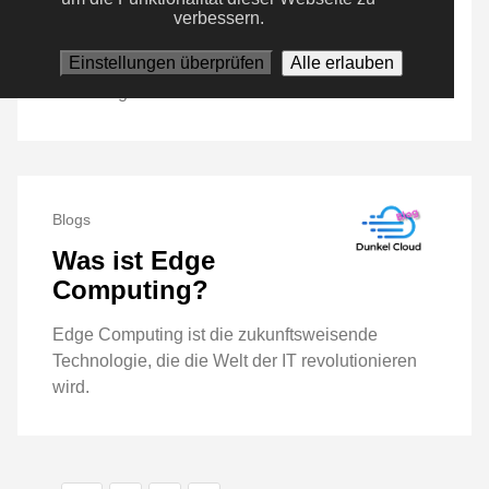
Was ist Cloud?
verbessern.
Einstellungen überprüfen
Alle erlauben
Die fünf Kriterien des NIST, die klar festlegen was
Cloud eigentlich ist.
Blogs
Was ist Edge
Computing?
Edge Computing ist die zukunftsweisende
Technologie, die die Welt der IT revolutionieren
wird.