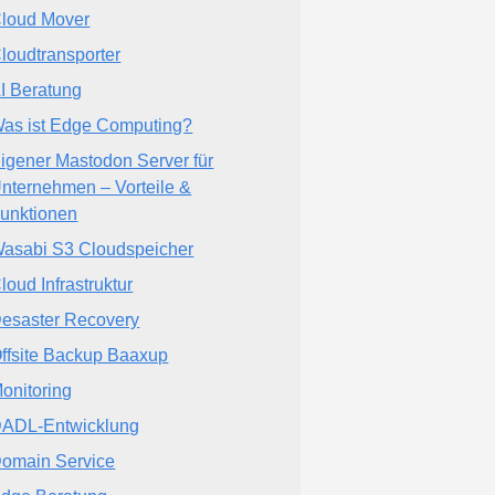
loud Mover
loudtransporter
I Beratung
as ist Edge Computing?
igener Mastodon Server für
nternehmen – Vorteile &
unktionen
asabi S3 Cloudspeicher
loud Infrastruktur
esaster Recovery
ffsite Backup Baaxup
onitoring
ADL-Entwicklung
omain Service