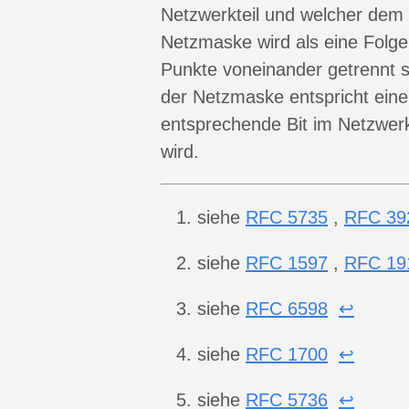
Netzwerkteil und welcher dem 
Netzmaske wird als eine Folge 
Punkte voneinander getrennt s
der Netzmaske entspricht eine
entsprechende Bit im Netzwerk
wird.
siehe
RFC 5735
,
RFC 39
siehe
RFC 1597
,
RFC 19
siehe
RFC 6598
↩︎
siehe
RFC 1700
↩︎
siehe
RFC 5736
↩︎