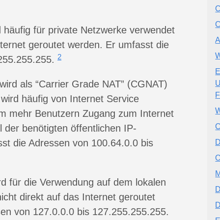
C
C
d häufig für private Netzwerke verwendet
A
Internet geroutet werden. Er umfasst die
W
2
.255.255.255.
E
 wird als “Carrier Grade NAT” (CGNAT)
U
F
wird häufig von Internet Service
W
um mehr Benutzern Zugang zum Internet
C
 der benötigten öffentlichen IP-
st die Adressen von 100.64.0.0 bis
D
O
M
ird für die Verwendung auf dem lokalen
D
icht direkt auf das Internet geroutet
D
en von 127.0.0.0 bis 127.255.255.255.