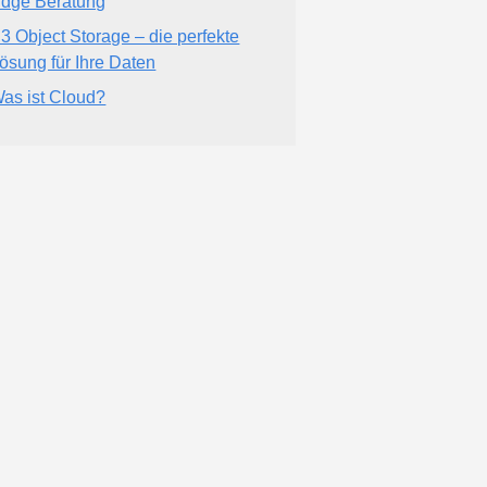
dge Beratung
3 Object Storage – die perfekte
ösung für Ihre Daten
as ist Cloud?