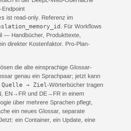
ießlich in der DeepL-Web-Oberfläche
I-Endpoint
es
ist read-only. Referenz im
nslation_memory_id
. Für Workflows
l — Handbücher, Produkttexte,
ein direkter Kostenfaktor. Pro-Plan-
lösen die alte einsprachige Glossar-
lossar genau ein Sprachpaar; jetzt kann
Quelle → Ziel
e
-Wörterbücher tragen
, EN→FR und DE→FR in einem
ogie über mehrere Sprachen pflegt,
rache ein neues Glossar, separate
etzt: ein Container, ein Update, eine