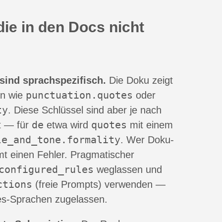
 die in den Docs nicht
sind sprachspezifisch.
Die Doku zeigt
punctuation.quotes
ln wie
oder
ty
. Diese Schlüssel sind aber je nach
de
quotes
t — für
etwa wird
mit einem
le_and_tone.formality
. Wer Doku-
mt einen Fehler. Pragmatischer
configured_rules
weglassen und
ctions
(freie Prompts) verwenden —
ules-Sprachen zugelassen.