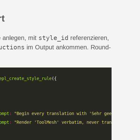
rt
style_id
e anlegen, mit
referenzieren,
uctions
im Output ankommen. Round-
epl_create_style_rule
ompt
:
"Begin every translation with 'Sehr geehrte Damen 
ompt
:
"Render 'ToolMesh' verbatim, never translate."