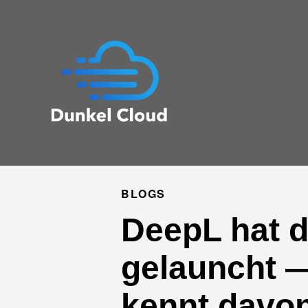
BLOGS
DeepL hat 
gelauncht —
kennt davon