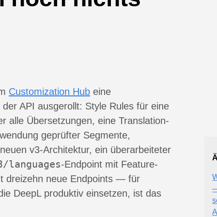
em
Customization Hub
eine
er API ausgerollt: Style Rules für eine
 alle Übersetzungen, eine Translation-
rwendung geprüfter Segmente,
 neuen v3-Architektur, ein überarbeiteter
Ä
3/languages
-Endpoint mit Feature-
W
t dreizehn neue Endpoints — für
—
die DeepL produktiv einsetzen, ist das
s
A