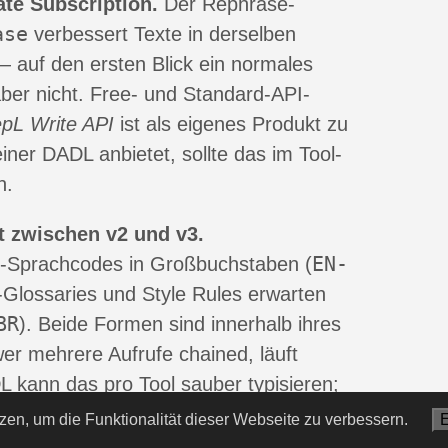
ate Subscription.
Der Rephrase-
ase
verbessert Texte in derselben
— auf den ersten Blick ein normales
aber nicht. Free- und Standard-API-
pL Write API
ist als eigenes Produkt zu
ner DADL anbietet, sollte das im Tool-
n.
 zwischen v2 und v3.
EN-
l-Sprachcodes in Großbuchstaben (
-Glossaries und Style Rules erwarten
BR
). Beide Formen sind innerhalb ihres
er mehrere Aufrufe chained, läuft
L kann das pro Tool sauber typisieren;
 es einmal pro Endpoint richtig
zen, um die Funktionalität dieser Webseite zu verbessern.
E