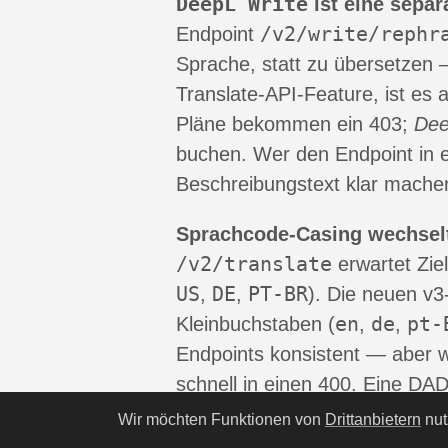
DeepL Write
ist eine separ
/v2/write/rephr
Endpoint
Sprache, statt zu übersetzen 
Translate-API-Feature, ist es 
Pläne bekommen ein 403;
Dee
buchen. Wer den Endpoint in ei
Beschreibungstext klar mache
Sprachcode-Casing wechselt
/v2/translate
erwartet Zie
US
DE
PT-BR
,
,
). Die neuen v3
en
de
pt-
Kleinbuchstaben (
,
,
Endpoints konsistent — aber w
schnell in einen 400. Eine DAD
ein hand-codierter Client muss
Wir möchten Funktionen von
Drittanbietern
nut
hinbekommen.