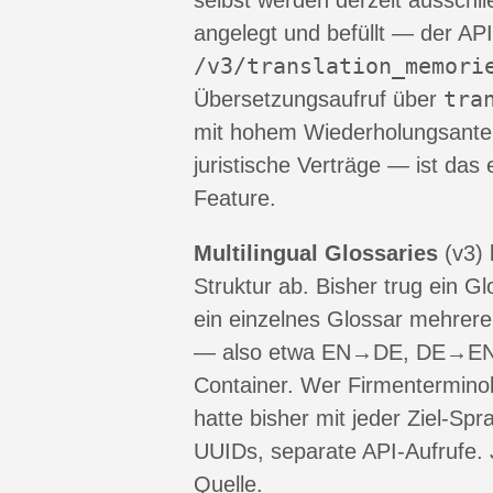
selbst werden derzeit ausschl
angelegt und befüllt — der AP
/v3/translation_memori
tra
Übersetzungsaufruf über
mit hohem Wiederholungsantei
juristische Verträge — ist das 
Feature.
Multilingual Glossaries
(v3) 
Struktur ab. Bisher trug ein G
ein einzelnes Glossar mehrer
— also etwa EN→DE, DE→EN
Container. Wer Firmenterminol
hatte bisher mit jeder Ziel-Sp
UUIDs, separate API-Aufrufe. J
Quelle.