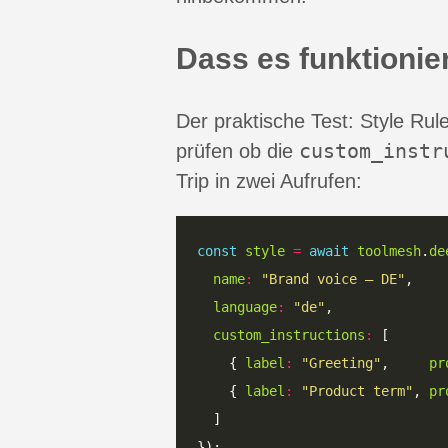
Dass es funktionie
Der praktische Test: Style Rul
custom_instr
prüfen ob die
Trip in zwei Aufrufen:
const
style
=
await
toolmesh
.
de
name
:
"Brand voice — DE"
language
:
"de"
custom_instructions
:
    { 
label
:
"Greeting"
,     
pr
    { 
label
:
"Product term"
, 
pr